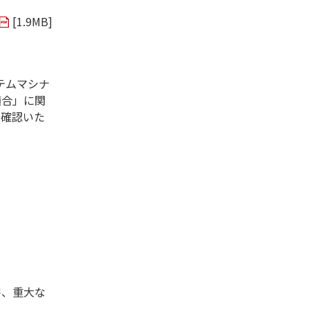
[
1.9MB
]
ステムマシナ
適合」に関
を確認いた
害、重大な