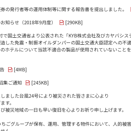
証券の発行者等の運用体制等に関する報告書を提出しました。
お知らせ（2018年9月度）
[
290KB
]
16日付で国土交通省より公表された「KYB株式会社及びカヤバシ
製造した免震・制振オイルダンパーの国土交通大臣認定への不
人のホテルについて当該不適合の製品が使用されていないこと
報告
[
4MB
]
招集ご通知
[
245KB
]
しました台風24号により被災された皆さまに心より
げます。
よび被災地域の一日も早い復旧を心よりお祈り申し上げます。
いちごグループが保有、運用、管理する物件において、人的被
ません。