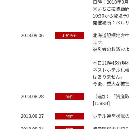
日時：2018年9月
※いちご投資顧問 
10:30から登壇予
開催場所：ベルサ
2018.09.06
北海道胆振地方
お知らせ
ます。
被災者の救済お
本日11時45分
ネストホテル札
はありません。
今後、重大な被
2018.08.28
（追加）「資産
物件
[
158KB
]
2018.08.27
ホテル運営状況の
物件
2018.08.24
資産取得のお知