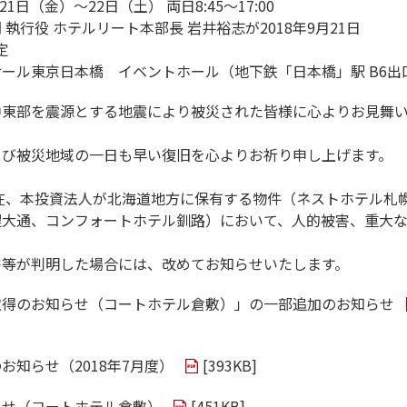
21日（金）～22日（土） 両日8:45～17:00
執行役 ホテルリート本部長 岩井裕志が2018年9月21日
定
ール東京日本橋 イベントホール（地下鉄「日本橋」駅 B6出
中東部を震源とする地震により被災された皆様に心よりお見舞
よび被災地域の一日も早い復旧を心よりお祈り申し上げます。
現在、本投資法人が北海道地方に保有する物件（ネストホテル札
幌大通、コンフォートホテル釧路）において、人的被害、重大
害等が判明した場合には、改めてお知らせいたします。
取得のお知らせ（コートホテル倉敷）」の一部追加のお知らせ
お知らせ（2018年7月度）
[
393KB
]
らせ（コートホテル倉敷）
[
451KB
]