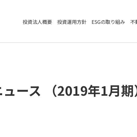
投資法人概要
投資運用方針
ESGの取り組み
不
ニュース
（
2019
年
1
月期