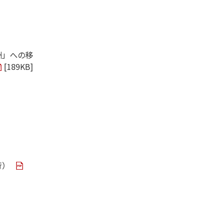
酬」への移
[
189KB
]
行）