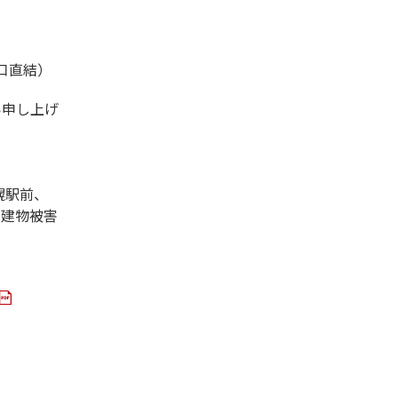
口直結）
い申し上げ
幌駅前、
な建物被害