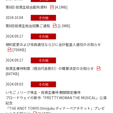
第6回 投資主総会配布資料
[
4.1MB
]
2024.10.04
その他
第6回投資主総会招集ご通知
[
1.3MB
]
2024.09.17
その他
規約変更および役員選任ならびに会計監査人選任のお知らせ
[
700KB
]
2024.09.17
その他
投資主優待制度（宿泊代金割引）の概要決定のお知らせ
[
607KB
]
2024.09.03
その他
いちごＪリーグ株主・投資主優待 期間限定優待
ブロードウェイの新作「PRETTY WOMAN THE MUSICAL」公演
記念
「THE KNOT TOKYO Shinjuku ディナーペアチケット」プレゼ