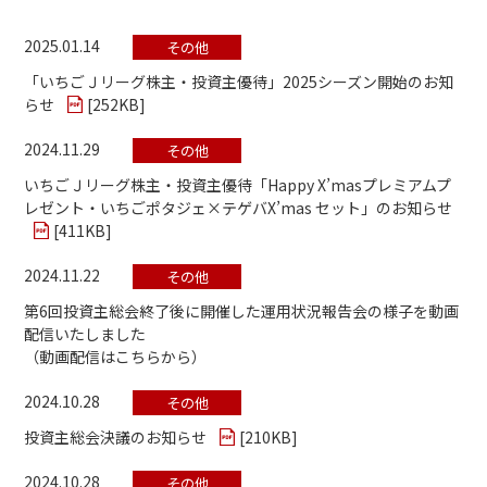
2025.01.14
その他
「いちごＪリーグ株主・投資主優待」2025シーズン開始のお知
らせ
[
252KB
]
2024.11.29
その他
いちごＪリーグ株主・投資主優待「Happy X’masプレミアムプ
レゼント・いちごポタジェ×テゲバX’mas セット」のお知らせ
[
411KB
]
2024.11.22
その他
第6回投資主総会終了後に開催した運用状況報告会の様子を動画
配信いたしました
（動画配信はこちらから）
2024.10.28
その他
投資主総会決議のお知らせ
[
210KB
]
2024.10.28
その他