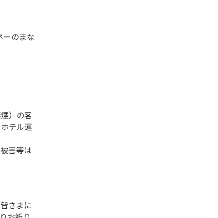
マネーのまな
禁煙）の客
、ホテル運
な被害等は
た皆さまに
りお祈り