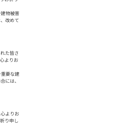
や建物被害
は、改めて
られた皆さ
心よりお
や重要な建
場合には、
に心よりお
お祈り申し