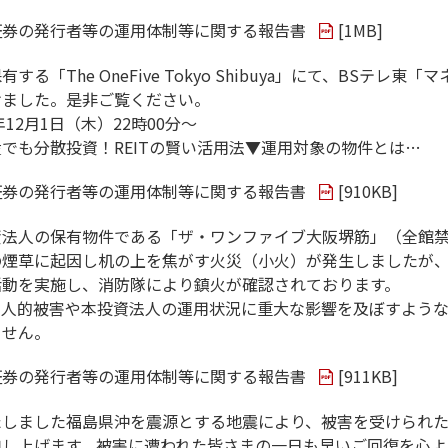
証券の発行者等の運用体制等に関する報告書
[
1MB
]
る「The OneFive Tokyo Shibuya」にて、BSテレ東「
けました。是非ご覧ください。
年12月1日（木）22時00分～
でも分散投資！REITの賢い活用法▼運用対象の物件とは…
証券の発行者等の運用体制等に関する報告書
[
910KB
]
資法人の保有物件である「ザ・ワンファイブ大阪堺筋」（全館
の煙草に起因し机の上を焦がす火災（小火）が発生しましたが
活動を実施し、消防隊により鎮火が確認されております。
、人的被害や本投資法人の運用状況に重大な影響を及ぼすよう
ません。
証券の発行者等の運用体制等に関する報告書
[
911KB
]
たしました福島県沖を震源とする地震により、被害を受けられ
申し上げます。被害に遭われた皆さまの一日も早いご回復を心よ