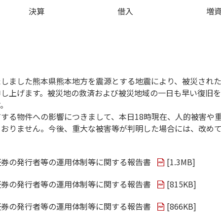
決算
借入
増
たしました熊本県熊本地方を震源とする地震により、被災され
申し上げます。被災地の救済および被災地域の一日も早い復旧
す。
する物件への影響につきまして、本日18時現在、人的被害や
ておりません。今後、重大な被害等が判明した場合には、改め
証券の発行者等の運用体制等に関する報告書
[
1.3MB
]
証券の発行者等の運用体制等に関する報告書
[
815KB
]
証券の発行者等の運用体制等に関する報告書
[
866KB
]