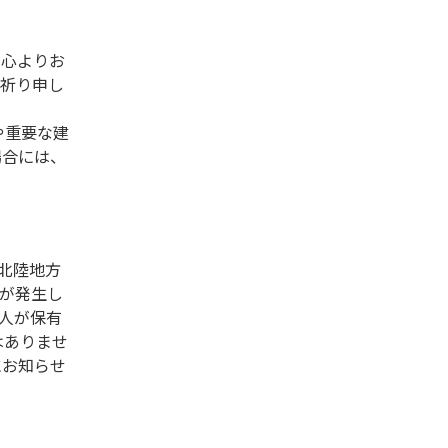
に心よりお
お祈り申し
や重要な建
場合には、
北陸地方
が発生し
人が保有
はありませ
にお知らせ