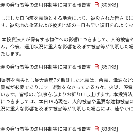
証券の発行者等の運用体制等に関する報告書
[
805KB
]
たしました日向灘を震源とする地震により、被災された皆さま
ます。被災地の救済および被災地域の一日も早い復旧を心より
在、本投資法人が保有する物件への影響につきまして、人的被害
せん。今後、運用状況に重大な影響を及ぼす被害等が判明した
いたします。
証券の発行者等の運用体制等に関する報告書
[
857KB
]
川県等を震央とし最大震度7を観測した地震は、余震、津波など
き警戒が必要であります。避難をなさっている方々、火災、停電
ざいます。皆様のご無事を心よりお祈り申し上げます。本投資法
につきましては、本日19時現在、人的被害や重要な建物被害
状況に重大な影響を及ぼす被害等が判明した場合には、速やか
証券の発行者等の運用体制等に関する報告書
[
838KB
]